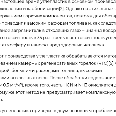
 В настоящее время углепластик в основном производ
окислении и карбонизации[2]. Однако на этих этапах
держанием горючих компонентов, поэтому для обез
 приводит к высоким расходам топлива и, как следств
й загрязнитель в отходящих газах – цианид водоро
о токсичность в 35 раз превышает токсичность угле
 атмосферу и наносят вред здоровью человека.
от производства углепластика обрабатываются мет
ованием камерных регенеративных горелок (RTO)[5]. 
урой, большими расходами топлива, высокими
ми выхлопных газов. После обработки содержание
3 мг/м³), кроме того, часть HCN и NH3 окисляется 
 тому же этот метод не предусматривает комплексную
в.
х углепластика приводит к двум основным проблемам