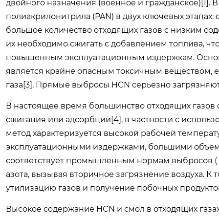
двойного назначения (военное и гражданское)[1].
полиакрилонитрила (PAN) в двух ключевых этапах: 
большое количество отходящих газов с низким со
их необходимо сжигать с добавлением топлива, что
повышенным эксплуатационным издержкам. Основно
является крайне опасным токсичным веществом, ег
газа[3]. Прямые выбросы HCN серьезно загрязняют
В настоящее время большинство отходящих газов 
сжигания или адсорбции[4], в частности с использ
метод характеризуется высокой рабочей температ
эксплуатационными издержками, большими объема
соответствует промышленным нормам выбросов (＜0.
азота, вызывая вторичное загрязнение воздуха. К
утилизацию газов и получение побочных продукто
Высокое содержание HCN и смол в отходящих газа