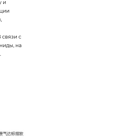
у и
ации
,
 связи с
ниды, на
.