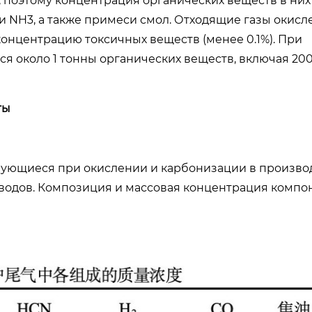
 поэтому концентрация органических веществ в них
 и NH3, а также примеси смол. Отходящие газы окис
концентрацию токсичных веществ (менее 0.1%). При
я около 1 тонны органических веществ, включая 200
ты
зующиеся при окислении и карбонизации в произво
заводов. Композиция и массовая концентрация компо