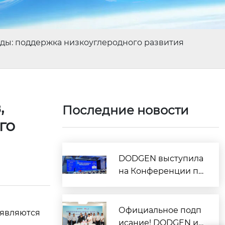
ды: поддержка низкоуглеродного развития
,
Последние новости
го
DODGEN выступила
на Конференции по
олефинам и полиол
ефинам и представ
ила ключевые техн
Официальное подп
 являются
ологии интенсифик
исание! DODGEN и