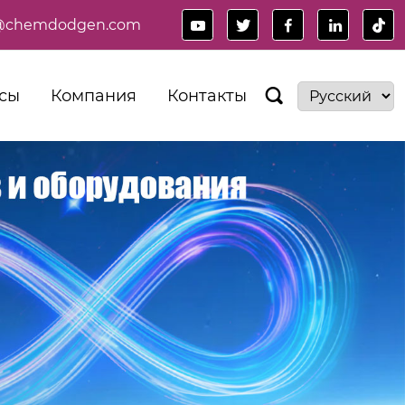
es@chemdodgen.com





сы
Компания
Контакты
