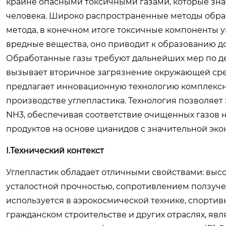
крайне опасными токсичными газами, которые зн
человека. Широко распространенные методы обрабо
метода, в конечном итоге токсичные компоненты 
вредные вещества, оно приводит к образованию до
Обработанные газы требуют дальнейших мер по де
вызывает вторичное загрязнение окружающей сре
предлагает инновационную технологию комплексно
производстве углепластика. Технология позволяет
NH3, обеспечивая соответствие очищенных газов
продуктов на основе цианидов с значительной эк
I.Технический контекст
Углепластик обладает отличными свойствами: выс
усталостной прочностью, сопротивлением ползуче
используется в аэрокосмической технике, спорти
гражданском строительстве и других отраслях, я