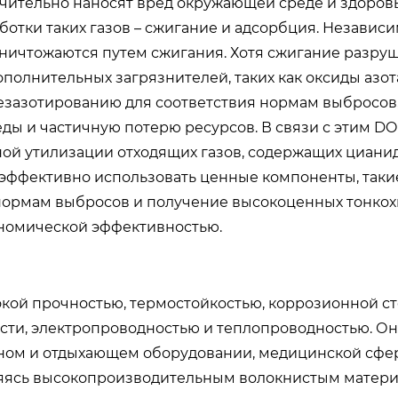
ачительно наносят вред окружающей среде и здоров
тки таких газов – сжигание и адсорбция. Независи
уничтожаются путем сжигания. Хотя сжигание разру
полнительных загрязнителей, таких как оксиды азот
зазотированию для соответствия нормам выбросов,
ды и частичную потерю ресурсов. В связи с этим 
й утилизации отходящих газов, содержащих цианид
 эффективно использовать ценные компоненты, таки
 нормам выбросов и получение высокоценных тонко
ономической эффективностью.
окой прочностью, термостойкостью, коррозионной ст
сти, электропроводностью и теплопроводностью. О
вном и отдыхающем оборудовании, медицинской сфе
вляясь высокопроизводительным волокнистым матер