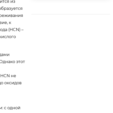
ится из
dong Lanwan в стро
 образуется
ительстве крупней
шей в Китае базы в
вреживания
одорастворимых по
ие, к
лимерных материа
да (HCN) –
лов
кислого
одами
Однако этот
 HCN не
до оксидов
: с одной