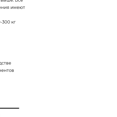
 выше. Все
ления имеют
-300 кг
дстве
нентов