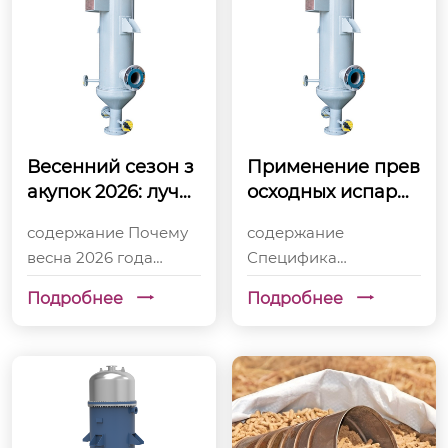
Весенний сезон з
Применение прев
акупок 2026: лучш
осходных испарит
ие предложения
елей в фармацевт
содержание Почему
содержание
на высокоэффект
ике: специфика и
весна 2026 года
Специфика
ивные испарител
требования
станет переломным
применения
и
Подробнее
Подробнее


моментом для
тонкопленочного
закупок
испарителя в
тонкопленочных
производстве
испарителей
активных
Технические
фармацевтических
параметры, которые
субстанций