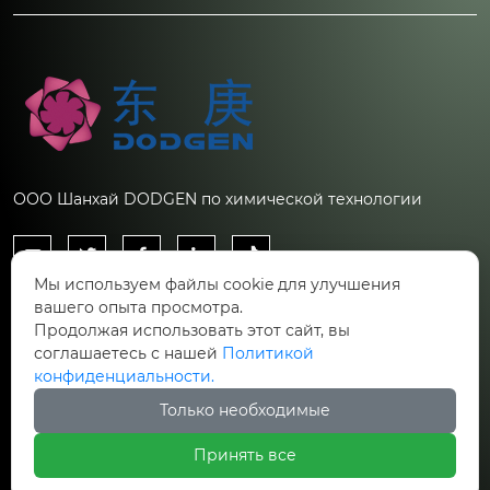
анализ технических
энергоэффективность
параметров и рисков
и качество проду...
...
ООО Шанхай DODGEN по химической технологии





Мы используем файлы cookie для улучшения
Контакты
вашего опыта просмотра.
Продолжая использовать этот сайт, вы
Китай, Шанхай, Новый район Пудун, улица
соглашаетесь с нашей
Политикой

конфиденциальности.
Фушань, д. 388. Корпус 27.
Только необходимые

ru.inquiries@chemdodgen.com
Принять все